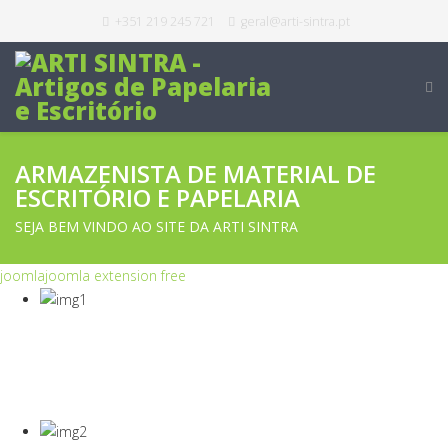
+351 219 245 721
geral@arti-sintra.pt
ARMAZENISTA DE MATERIAL DE
ESCRITÓRIO E PAPELARIA
SEJA BEM VINDO AO SITE DA ARTI SINTRA
joomla
joomla extension free
COVID-19
Equipamentos Para Proteção Dos Seus
Colaboradores E Empresa