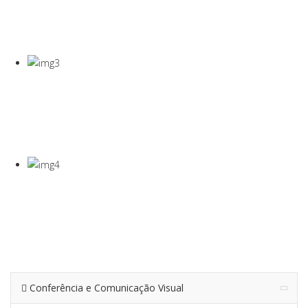
COVID-19
Gel Desinfectante E Máscaras Cirúgicas
VISEIRA DE
PROTEÇÃO
VISEIRA EM PET DE 0,5MM
TERMÓMETRO
INFRAVERMEL
Para Medição De Temperatura À Distância
Conferência e Comunicação Visual