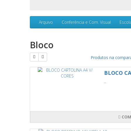
Arquivo
Conferência e Com. Visual
Escol
Bloco
Produtos na compara
BLOCO CA
..
COM