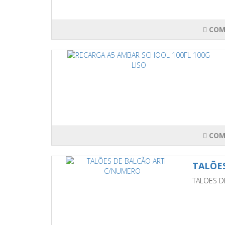
COM
COM
TALÕE
TALOES D