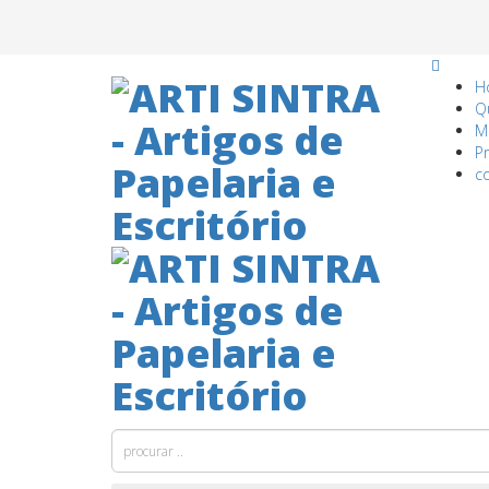
H
Q
M
P
c