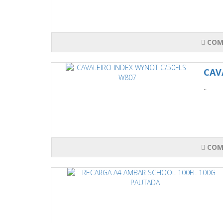
COM
CAV
..
COM