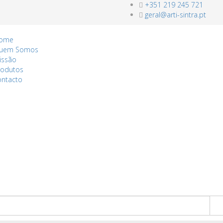
+351 219 245 721
geral@arti-sintra.pt
ome
uem Somos
issão
rodutos
ontacto