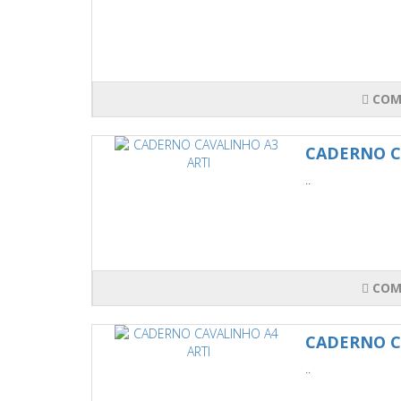
COM
CADERNO C
..
COM
CADERNO C
..