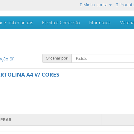
Minha conta
Produto
ar e Trab.manuais
Escrita e Correcção
Informática
Materia
Ordenar por:
ção (0)
RTOLINA A4 V/ CORES
PRAR