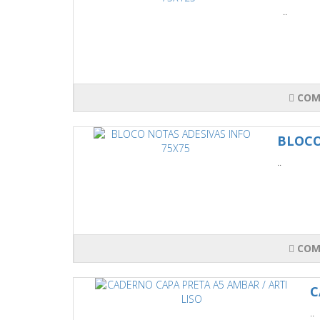
..
COM
BLOCO
..
COM
C
..