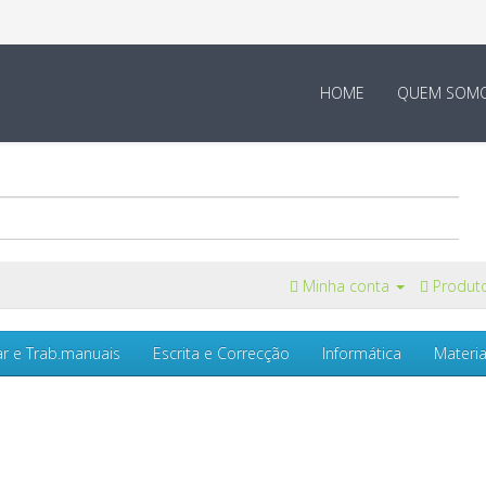
HOME
QUEM SOM
Minha conta
Produto
ar e Trab.manuais
Escrita e Correcção
Informática
Materia