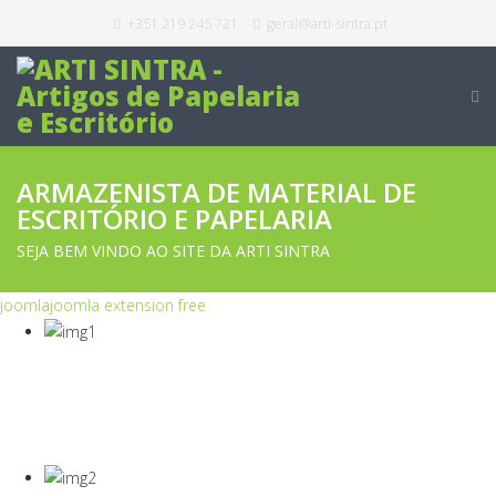
+351 219 245 721
geral@arti-sintra.pt
ARMAZENISTA DE MATERIAL DE
ESCRITÓRIO E PAPELARIA
SEJA BEM VINDO AO SITE DA ARTI SINTRA
joomla
joomla extension free
COVID-19
Equipamentos Para Proteção Dos Seus
Colaboradores E Empresa