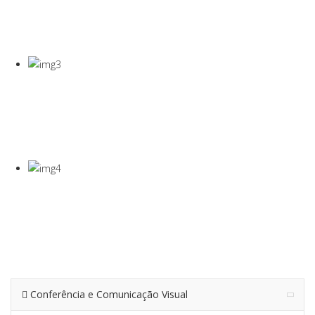
COVID-19
Gel Desinfectante E Máscaras Cirúgicas
VISEIRA DE
PROTEÇÃO
VISEIRA EM PET DE 0,5MM
TERMÓMETRO
INFRAVERMEL
Para Medição De Temperatura À Distância
Conferência e Comunicação Visual