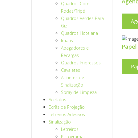
Agend
Quadros Com
Rodas/Tripé
Quadros Verdes Para
Ag
Giz
Quadros Hotelaria
Imans
Papel
Apagadores e
Recargas
Quadros Impressos
Pa
Cavaletes
Alfinetes de
Sinalização
Spray de Limpeza
Acetatos
Ecrãs de Projeção
Letreiros Adesivos
Sinalização
Letreiros
Pictogramas