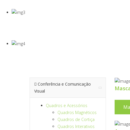
Gel Desinfectante E Máscaras Cirúgicas
VISEIRA DE P
VISEIRA EM PET DE 0,5MM
TERMÓMETRO
Para Medição De Temperatura À Distância
Conferência e Comunicação
Masc
Visual
Quadros e Acessórios
Ma
Quadros Magnéticos
Quadros de Cortiça
Quadros Interativos