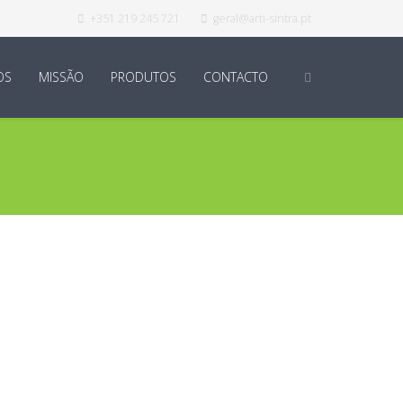
+351 219 245 721
geral@arti-sintra.pt
OS
MISSÃO
PRODUTOS
CONTACTO