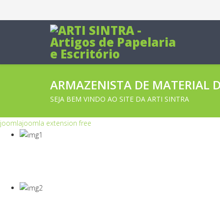
ARMAZENISTA DE MATERIAL DE
SEJA BEM VINDO AO SITE DA ARTI SINTRA
joomla
joomla extension free
COVID-19
Equipamentos Para Proteção Dos Seus Cola
COVID-19