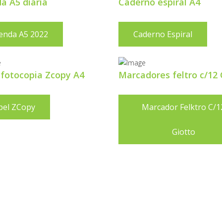
a A5 diaria
Caderno espiral A4
enda A5 2022
Caderno Espiral
 fotocopia Zcopy A4
Marcadores feltro c/12 
pel ZCopy
Marcador Felktro C/1
Giotto