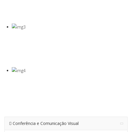
COVID-19
Gel Desinfectante E Máscaras Cirúgicas
VISEIRA DE
PROTEÇÃO
VISEIRA EM PET DE 0,5MM
TERMÓMETRO
INFRAVERMEL
Para Medição De Temperatura À Distância
Conferência e Comunicação Visual