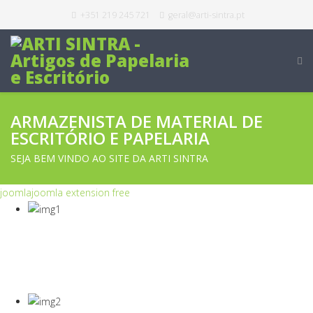
+351 219 245 721
geral@arti-sintra.pt
ARMAZENISTA DE MATERIAL DE
ESCRITÓRIO E PAPELARIA
SEJA BEM VINDO AO SITE DA ARTI SINTRA
joomla
joomla extension free
COVID-19
Equipamentos Para Proteção Dos Seus
Colaboradores E Empresa