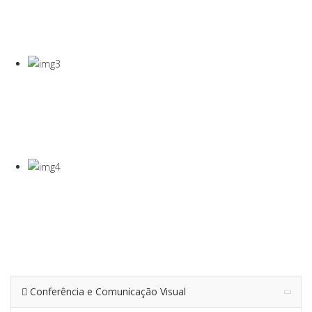
COVID-19
Gel Desinfectante E Máscaras Cirúgicas
VISEIRA DE
PROTEÇÃO
VISEIRA EM PET DE 0,5MM
TERMÓMETRO
INFRAVERMEL
Para Medição De Temperatura À Distância
Conferência e Comunicação Visual