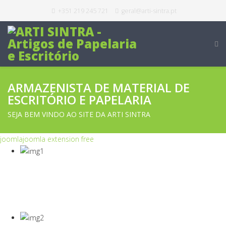
+351 219 245 721
geral@arti-sintra.pt
ARMAZENISTA DE MATERIAL DE
ESCRITÓRIO E PAPELARIA
SEJA BEM VINDO AO SITE DA ARTI SINTRA
joomla
joomla extension free
COVID-19
Equipamentos Para Proteção Dos Seus
Colaboradores E Empresa