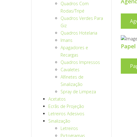
Agend
Quadros Com
Rodas/Tripé
Quadros Verdes Para
Ag
Giz
Quadros Hotelaria
Imans
Papel
Apagadores e
Recargas
Quadros Impressos
Pa
Cavaletes
Alfinetes de
Sinalização
Spray de Limpeza
Acetatos
Ecrãs de Projeção
Letreiros Adesivos
Sinalização
Letreiros
Pictogramas