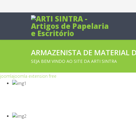
ARMAZENISTA DE MATERIAL DE
SEJA BEM VINDO AO SITE DA ARTI SINTRA
joomla
joomla extension free
COVID-19
Equipamentos Para Proteção Dos Seus Cola
COVID-19