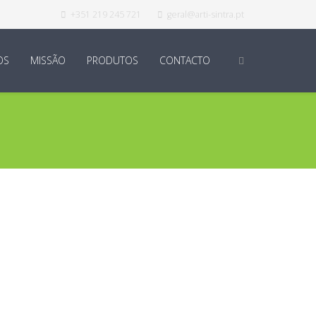
+351 219 245 721
geral@arti-sintra.pt
OS
MISSÃO
PRODUTOS
CONTACTO