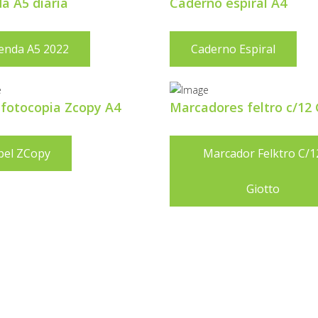
a A5 diaria
Caderno espiral A4
enda A5 2022
Caderno Espiral
 fotocopia Zcopy A4
Marcadores feltro c/12 
pel ZCopy
Marcador Felktro C/1
Giotto