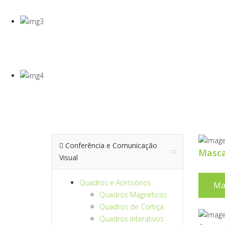
Gel Desinfectante E Máscaras Cirúgicas
VISEIRA DE P
VISEIRA EM PET DE 0,5MM
TERMÓMETRO
Para Medição De Temperatura À Distância
Conferência e Comunicação
Masc
Visual
Quadros e Acessórios
Ma
Quadros Magnéticos
Quadros de Cortiça
Quadros Interativos