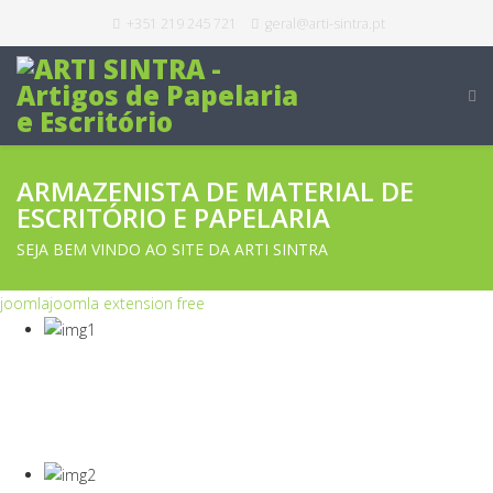
+351 219 245 721
geral@arti-sintra.pt
ARMAZENISTA DE MATERIAL DE
ESCRITÓRIO E PAPELARIA
SEJA BEM VINDO AO SITE DA ARTI SINTRA
joomla
joomla extension free
COVID-19
Equipamentos Para Proteção Dos Seus
Colaboradores E Empresa