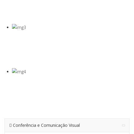
COVID-19
Gel Desinfectante E Máscaras Cirúgicas
VISEIRA DE
PROTEÇÃO
VISEIRA EM PET DE 0,5MM
TERMÓMETRO
INFRAVERMEL
Para Medição De Temperatura À Distância
Conferência e Comunicação Visual