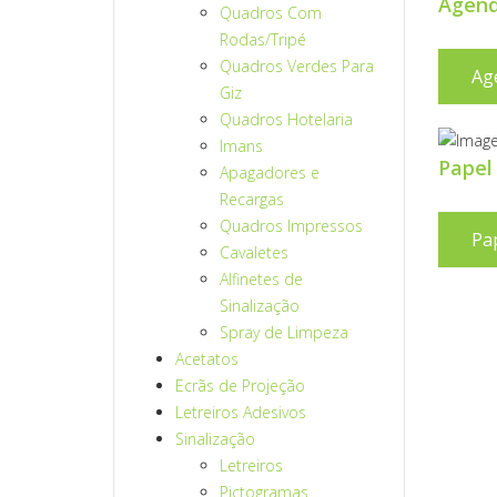
Agend
Quadros Com
Rodas/Tripé
Quadros Verdes Para
Ag
Giz
Quadros Hotelaria
Imans
Papel
Apagadores e
Recargas
Quadros Impressos
Pa
Cavaletes
Alfinetes de
Sinalização
Spray de Limpeza
Acetatos
Ecrãs de Projeção
Letreiros Adesivos
Sinalização
Letreiros
Pictogramas