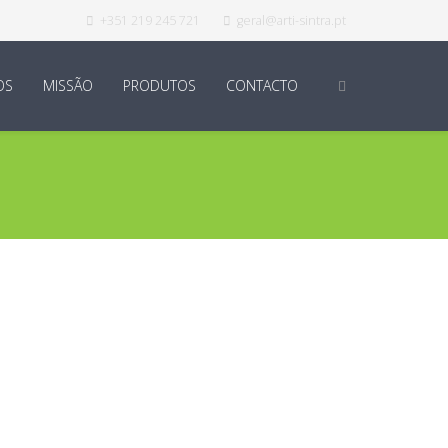
+351 219 245 721
geral@arti-sintra.pt
OS
MISSÃO
PRODUTOS
CONTACTO