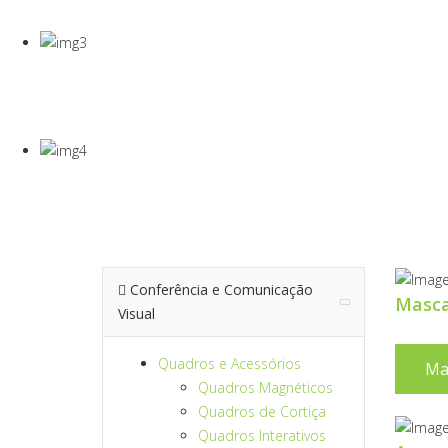
Gel Desinfectante E Máscaras Cirúgicas
VISEIRA DE P
VISEIRA EM PET DE 0,5MM
TERMÓMETRO
Para Medição De Temperatura À Distância
Conferência e Comunicação
Masc
Visual
Quadros e Acessórios
Ma
Quadros Magnéticos
Quadros de Cortiça
Quadros Interativos