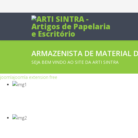
ARMAZENISTA DE MATERIAL DE
SEJA BEM VINDO AO SITE DA ARTI SINTRA
joomla
joomla extension free
COVID-19
Equipamentos Para Proteção Dos Seus Cola
COVID-19