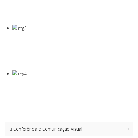
COVID-19
Gel Desinfectante E Máscaras Cirúgicas
VISEIRA DE
PROTEÇÃO
VISEIRA EM PET DE 0,5MM
TERMÓMETRO
INFRAVERMEL
Para Medição De Temperatura À Distância
Conferência e Comunicação Visual