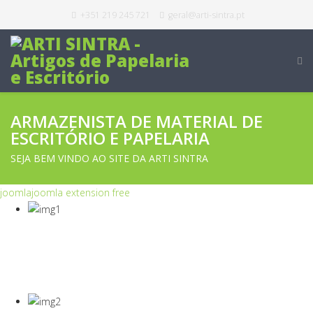
+351 219 245 721
geral@arti-sintra.pt
ARMAZENISTA DE MATERIAL DE
ESCRITÓRIO E PAPELARIA
SEJA BEM VINDO AO SITE DA ARTI SINTRA
joomla
joomla extension free
COVID-19
Equipamentos Para Proteção Dos Seus
Colaboradores E Empresa