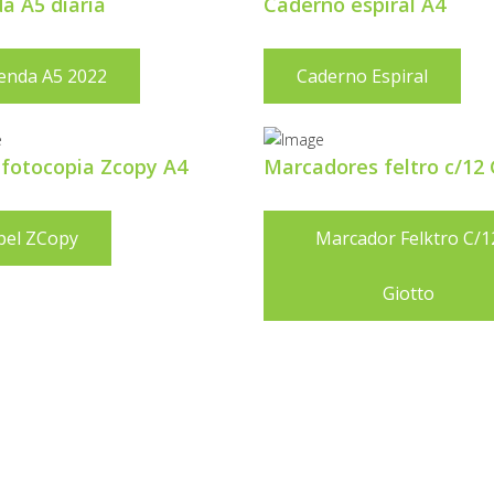
a A5 diaria
Caderno espiral A4
enda A5 2022
Caderno Espiral
 fotocopia Zcopy A4
Marcadores feltro c/12 
pel ZCopy
Marcador Felktro C/1
Giotto