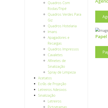
Agend
Quadros Com
Rodas/Tripé
Quadros Verdes Para
Ag
Giz
Quadros Hotelaria
Imans
Papel
Apagadores e
Recargas
Quadros Impressos
Pa
Cavaletes
Alfinetes de
Sinalização
Spray de Limpeza
Acetatos
Ecrãs de Projeção
Letreiros Adesivos
Sinalização
Letreiros
Pictogramas