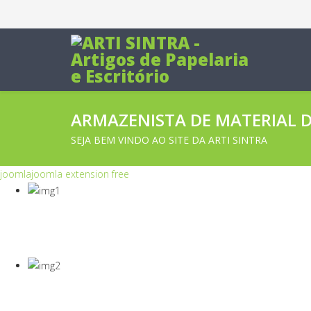
ARMAZENISTA DE MATERIAL DE
SEJA BEM VINDO AO SITE DA ARTI SINTRA
joomla
joomla extension free
COVID-19
Equipamentos Para Proteção Dos Seus Cola
COVID-19