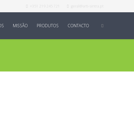
+351 219 245 721
geral@arti-sintra.pt
OS
MISSÃO
PRODUTOS
CONTACTO