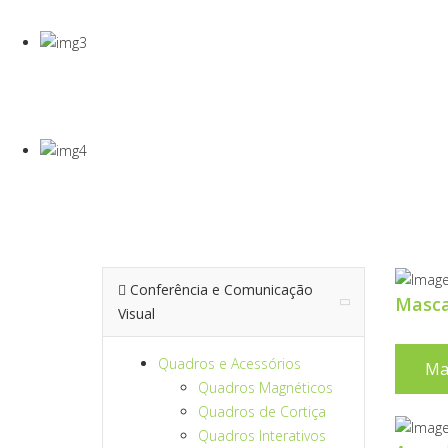
Gel Desinfectante E Máscaras Cirúgicas
VISEIRA DE P
VISEIRA EM PET DE 0,5MM
TERMÓMETRO
Para Medição De Temperatura À Distância
Conferência e Comunicação
Masc
Visual
Quadros e Acessórios
Ma
Quadros Magnéticos
Quadros de Cortiça
Quadros Interativos