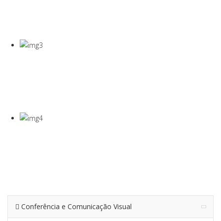
COVID-19
Gel Desinfectante E Máscaras Cirúgicas
VISEIRA DE
PROTEÇÃO
VISEIRA EM PET DE 0,5MM
TERMÓMETRO
INFRAVERMEL
Para Medição De Temperatura À Distância
Conferência e Comunicação Visual