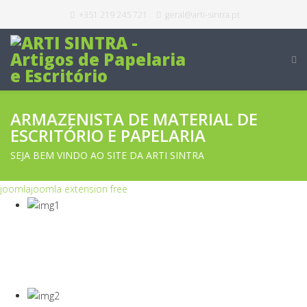
+351 219 245 721
geral@arti-sintra.pt
ARMAZENISTA DE MATERIAL DE
ESCRITÓRIO E PAPELARIA
SEJA BEM VINDO AO SITE DA ARTI SINTRA
joomla
joomla extension free
COVID-19
Equipamentos Para Proteção Dos Seus
Colaboradores E Empresa