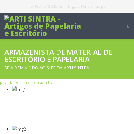
+351 219 245 721
geral@arti-sintra.pt
ARMAZENISTA DE MATERIAL DE
ESCRITÓRIO E PAPELARIA
SEJA BEM VINDO AO SITE DA ARTI SINTRA
joomla
joomla extension free
COVID-19
Equipamentos Para Proteção Dos Seus
Colaboradores E Empresa