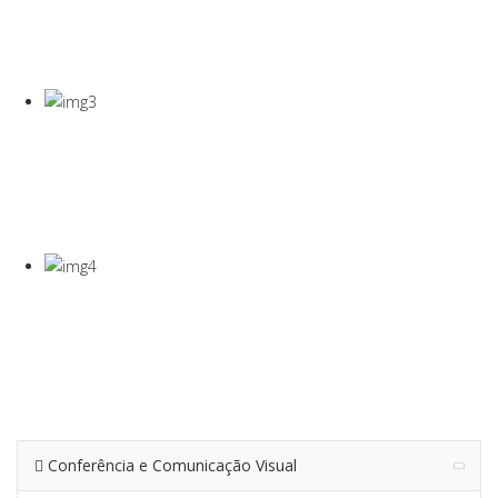
COVID-19
Gel Desinfectante E Máscaras Cirúgicas
VISEIRA DE
PROTEÇÃO
VISEIRA EM PET DE 0,5MM
TERMÓMETRO
INFRAVERMEL
Para Medição De Temperatura À Distância
Conferência e Comunicação Visual