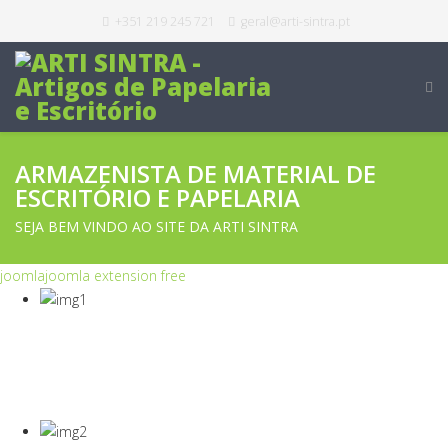
+351 219 245 721
geral@arti-sintra.pt
ARMAZENISTA DE MATERIAL DE
ESCRITÓRIO E PAPELARIA
SEJA BEM VINDO AO SITE DA ARTI SINTRA
joomla
joomla extension free
COVID-19
Equipamentos Para Proteção Dos Seus
Colaboradores E Empresa