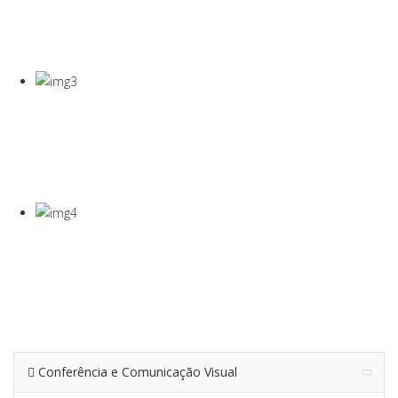
COVID-19
Gel Desinfectante E Máscaras Cirúgicas
VISEIRA DE
PROTEÇÃO
VISEIRA EM PET DE 0,5MM
TERMÓMETRO
INFRAVERMEL
Para Medição De Temperatura À Distância
Conferência e Comunicação Visual