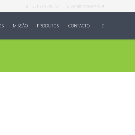
+351 219 245 721
geral@arti-sintra.pt
OS
MISSÃO
PRODUTOS
CONTACTO