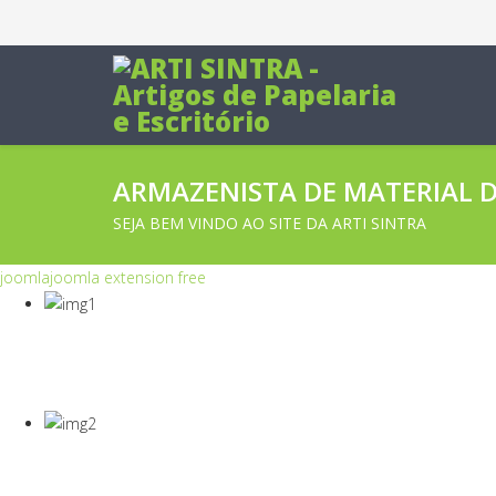
ARMAZENISTA DE MATERIAL DE
SEJA BEM VINDO AO SITE DA ARTI SINTRA
joomla
joomla extension free
COVID-19
Equipamentos Para Proteção Dos Seus Cola
COVID-19