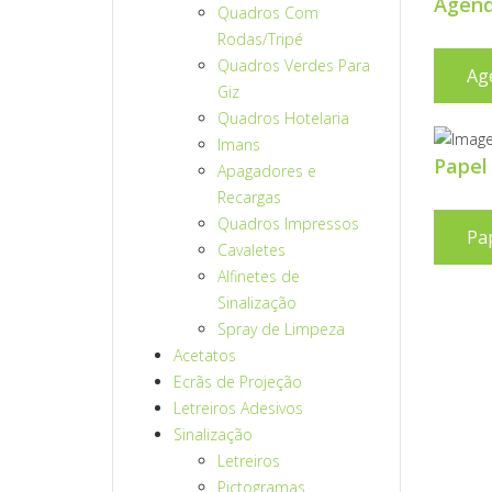
Agend
Quadros Com
Rodas/Tripé
Quadros Verdes Para
Ag
Giz
Quadros Hotelaria
Imans
Papel
Apagadores e
Recargas
Quadros Impressos
Pa
Cavaletes
Alfinetes de
Sinalização
Spray de Limpeza
Acetatos
Ecrãs de Projeção
Letreiros Adesivos
Sinalização
Letreiros
Pictogramas