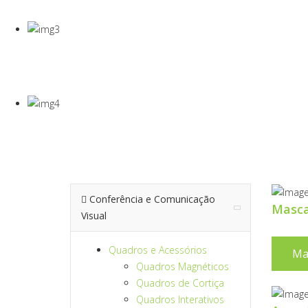
Gel Desinfectante E Máscaras Cirúgicas
VISEIRA DE P
VISEIRA EM PET DE 0,5MM
TERMÓMETRO
Para Medição De Temperatura À Distância
Conferência e Comunicação
Masc
Visual
Quadros e Acessórios
Ma
Quadros Magnéticos
Quadros de Cortiça
Quadros Interativos