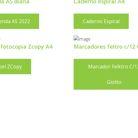
a A5 diaria
Caderno espiral A4
enda A5 2022
Caderno Espiral
 fotocopia Zcopy A4
Marcadores feltro c/12 
pel ZCopy
Marcador Felktro C/1
Giotto