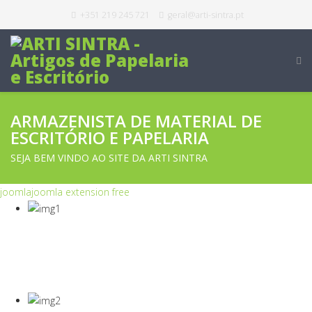
+351 219 245 721
geral@arti-sintra.pt
ARMAZENISTA DE MATERIAL DE
ESCRITÓRIO E PAPELARIA
SEJA BEM VINDO AO SITE DA ARTI SINTRA
joomla
joomla extension free
COVID-19
Equipamentos Para Proteção Dos Seus
Colaboradores E Empresa