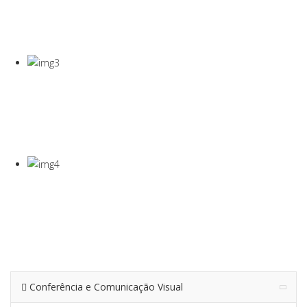
COVID-19
Gel Desinfectante E Máscaras Cirúgicas
VISEIRA DE
PROTEÇÃO
VISEIRA EM PET DE 0,5MM
TERMÓMETRO
INFRAVERMEL
Para Medição De Temperatura À Distância
Conferência e Comunicação Visual