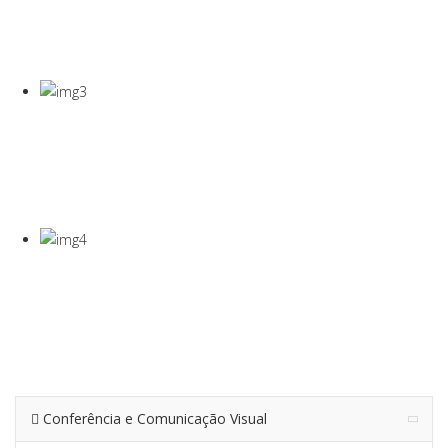
COVID-19
Gel Desinfectante E Máscaras Cirúgicas
VISEIRA DE
PROTEÇÃO
VISEIRA EM PET DE 0,5MM
TERMÓMETRO
INFRAVERMEL
Para Medição De Temperatura À Distância
Conferência e Comunicação Visual