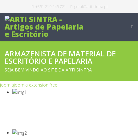
+351 219 245 721
geral@arti-sintra.pt
ARMAZENISTA DE MATERIAL DE
ESCRITÓRIO E PAPELARIA
SEJA BEM VINDO AO SITE DA ARTI SINTRA
joomla
joomla extension free
COVID-19
Equipamentos Para Proteção Dos Seus
Colaboradores E Empresa