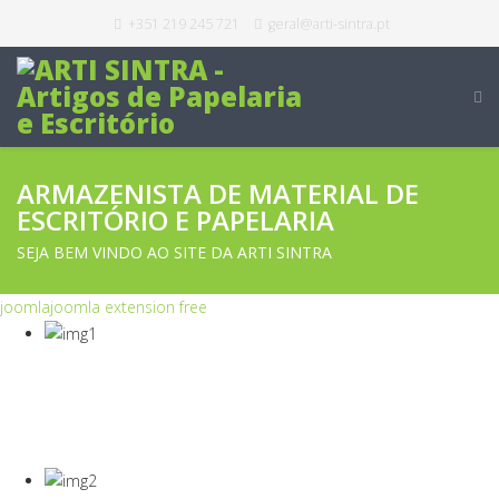
+351 219 245 721
geral@arti-sintra.pt
ARMAZENISTA DE MATERIAL DE
ESCRITÓRIO E PAPELARIA
SEJA BEM VINDO AO SITE DA ARTI SINTRA
joomla
joomla extension free
COVID-19
Equipamentos Para Proteção Dos Seus
Colaboradores E Empresa