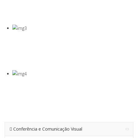
COVID-19
Gel Desinfectante E Máscaras Cirúgicas
VISEIRA DE
PROTEÇÃO
VISEIRA EM PET DE 0,5MM
TERMÓMETRO
INFRAVERMEL
Para Medição De Temperatura À Distância
Conferência e Comunicação Visual