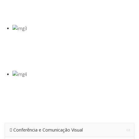
COVID-19
Gel Desinfectante E Máscaras Cirúgicas
VISEIRA DE
PROTEÇÃO
VISEIRA EM PET DE 0,5MM
TERMÓMETRO
INFRAVERMEL
Para Medição De Temperatura À Distância
Conferência e Comunicação Visual