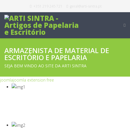
+351 219 245 721
geral@arti-sintra.pt
ARMAZENISTA DE MATERIAL DE
ESCRITÓRIO E PAPELARIA
SEJA BEM VINDO AO SITE DA ARTI SINTRA
joomla
joomla extension free
COVID-19
Equipamentos Para Proteção Dos Seus
Colaboradores E Empresa