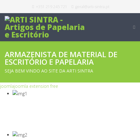
+351 219 245 721
geral@arti-sintra.pt
ARMAZENISTA DE MATERIAL DE
ESCRITÓRIO E PAPELARIA
SEJA BEM VINDO AO SITE DA ARTI SINTRA
joomla
joomla extension free
COVID-19
Equipamentos Para Proteção Dos Seus
Colaboradores E Empresa