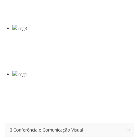
COVID-19
Gel Desinfectante E Máscaras Cirúgicas
VISEIRA DE
PROTEÇÃO
VISEIRA EM PET DE 0,5MM
TERMÓMETRO
INFRAVERMEL
Para Medição De Temperatura À Distância
Conferência e Comunicação Visual