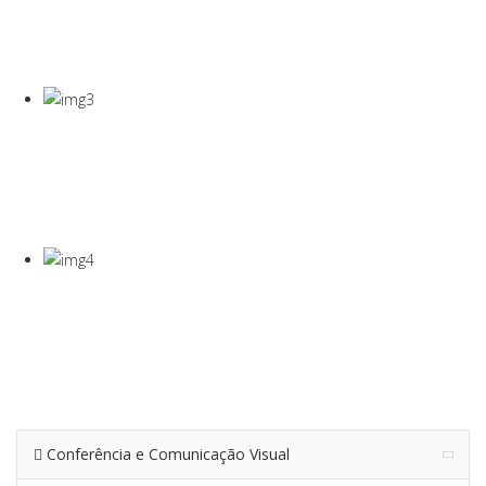
COVID-19
Gel Desinfectante E Máscaras Cirúgicas
VISEIRA DE
PROTEÇÃO
VISEIRA EM PET DE 0,5MM
TERMÓMETRO
INFRAVERMEL
Para Medição De Temperatura À Distância
Conferência e Comunicação Visual