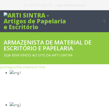
+351 219 245 721
geral@arti-sintra.pt
ARMAZENISTA DE MATERIAL DE
ESCRITÓRIO E PAPELARIA
SEJA BEM VINDO AO SITE DA ARTI SINTRA
joomla
joomla extension free
COVID-19
Equipamentos Para Proteção Dos Seus
Colaboradores E Empresa